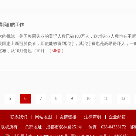
珍惜我们的工作
大的挑战，美国每周失业的登记人数已破100万人，欧州失业人数也在不
。美国患上新冠肺炎者，即使能够得到治疗，其治疗费也是高昂得吓人，一
，从10月份起（10月...
[
详情
]
5
6
7
8
9
10
11
12
联系我们
网站地图
友情链接
法律声明
企业邮箱
版权所有 总部地址：成都市双林路251号 传真：028-84333172 邮编：