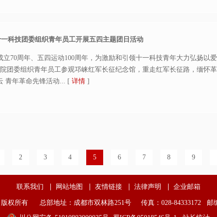
 十一科技团委组织青年员工开展五四主题团日活动
国成立70周年、五四运动100周年，为激励和引领十一科技青年大力弘扬
日，院团委组织青年员工参观邛崃红军长征纪念馆，重走红军长征路，缅怀
 青年革命先锋活动...
[
详情
]
2
3
4
5
6
7
8
9
联系我们
网站地图
友情链接
法律声明
企业邮箱
版权所有 总部地址：成都市双林路251号 传真：028-84333172 邮编：