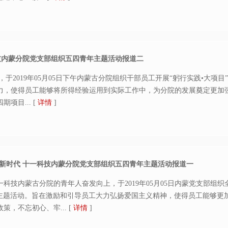
科技内蒙分院党支部组织五四青年主题活动报道二
于2019年05月05日下午内蒙古分院组织干部员工开展“躬行实践•大项
力，使得员工能够将所得经验运用到实际工作中，为分院的发展奠定更加
期项目...
[
详情
]
功新时代 十一科技内蒙分院党支部组织五四青年主题活动报道一
科技内蒙古分院的青年人奋发向上，于2019年05月05日内蒙党支部组
周年主题活动。旨在激励和引导员工大力弘扬爱国主义精神，使得员工能够
策，不忘初心、牢...
[
详情
]