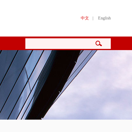
中文
|
English