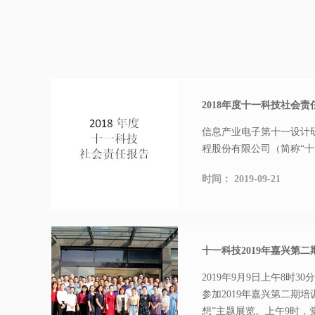
2018年度十一科技社会责
信息产业电子第十一设计研
程股份有限公司（简称“十
时间：
2019-09-21
十一科技2019年嘉兴第
2019年9月9日上午8
参加2019年嘉兴第二期
想”主题展览。上午9时，党