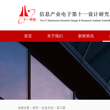
首页
关于我们
新闻资讯
当前位置：
首页
>
企业文化
>
党工团