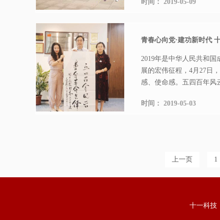
时间：
2019-05-09
青春心向党·建功新时代
2019年是中华人民共和
展的宏伟征程，4月27
感、使命感。五四百年风云
时间：
2019-05-03
上一页
1
十一科技 