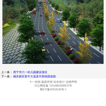
上一条：
西宁市六一幼儿园建设项目
下一条：
岷东新区富牛大道及中部组团道路
十一科技 版权所有
站长统计
法律声明
川公网安备 51010802000035号
蜀ICP备05018546号-1