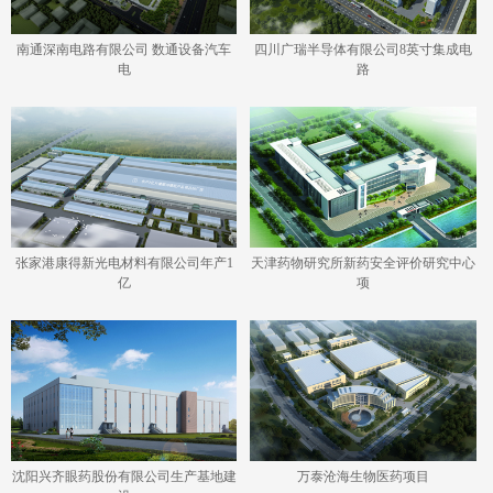
南通深南电路有限公司 数通设备汽车
四川广瑞半导体有限公司8英寸集成电
电
路
张家港康得新光电材料有限公司年产1
天津药物研究所新药安全评价研究中心
亿
项
沈阳兴齐眼药股份有限公司生产基地建
万泰沧海生物医药项目