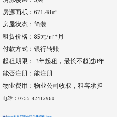
房源面积：671.48
㎡
房屋状态：简装
租赁价格：85
元
/
㎡
*
月
付款方式：银行转账
起租期限： 3
年起租，最长不超过
8
年
能否注册：能注册
物业费用：物业公司收取，租客承担
电话：0755-82412960
十一科技深圳分院公开招租.docx