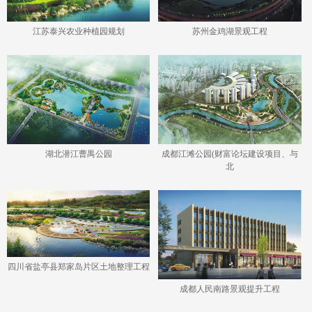
江苏泰兴农业种植园规划
苏州金鸡湖景观工程
湖北潜江曹禺公园
成都江滩公园(财富论坛建设项目、与
北
四川省盐亭县郑家岛片区土地整理工程
成都人民南路景观提升工程